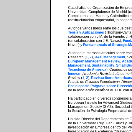
Catedrático de Organización de Empres
Universidad Complutense de Madrid (con
Complutense de Madrid y Catedrático en 
reestructuración empresarial, la coopera
Autor de varios libros entre los que de
Teoría y Aplicaciones
(Thomson-Civitas,
colaboración con J.M. de la Fuente, J. 
(en colaboración con J.E. Navas),
Funda
Navas) y
Fundamentals of Strategic 
Autor de numerosos artículos sobre estr
Research (
1
,
2
),
R&D Management
,
Sci
European Management Review
,
Acade
Management
,
Sustainability
,
Small Bus
Tecnología de América)
,
Cuadernos de
Innovar
, Academia Revista Latinoameri
Review
(
1
,
2
),
Revista Ibero-Americana
Boletín de Estudios Económicos
,
Direcc
Enciclopedia Palgrave sobre Direcció
de la asociación científica ACEDE con u
Ha participado en diversos congresos a
European Institute for Advanced Stud
Management Society (SMS), Sociedad La
la Sección de Estrategia Empresarial 
Ha sido Director del Departamento de O
de la Universidad Rey Juan Carlos y Dir
investigación en Empresa dentro del Pr
Investigación de Excelencia "Strategor" 