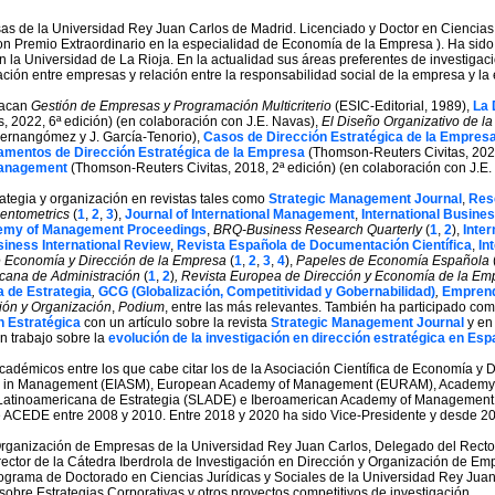
as de la Universidad Rey Juan Carlos de Madrid. Licenciado y Doctor en Ciencias
 Premio Extraordinario en la especialidad de Economía de la Empresa ). Ha sido P
la Universidad de La Rioja. En la actualidad sus áreas preferentes de investigació
ción entre empresas y relación entre la responsabilidad social de la empresa y la 
stacan
Gestión de Empresas y Programación Multicriterio
(ESIC-Editorial, 1989),
La 
 2022, 6ª edición) (en colaboración con J.E. Navas),
El Diseño Organizativo de l
Hernangómez y J. García-Tenorio),
Casos de Dirección Estratégica de la Empres
mentos de Dirección Estratégica de la Empresa
(Thomson-Reuters Civitas, 2023
Management
(Thomson-Reuters Civitas, 2018, 2ª edición) (en colaboración con J.E.
ategia y organización en revistas tales como
Strategic Management Journal
,
Res
entometrics
(
1
,
2
,
3
),
Journal of International Management
,
International Busine
my of Management Proceedings
,
BRQ-Business Research Quarterly
(
1
,
2
),
Inter
iness International Review
,
Revista Española de Documentación Científica
,
In
 Economía y Dirección de la Empresa
(
1
,
2
,
3
,
4
),
Papeles de Economía Española
cana de Administración
(
1
,
2
)
, Revista Europea de Dirección y Economía de la E
 de Estrategia
,
GCG (Globalización, Competitividad y Gobernabilidad)
,
Emprendi
ión y Organización
,
Podium
, entre las más relevantes. También ha participado com
n Estratégica
con un artículo sobre la revista
Strategic Management Journal
y en 
n trabajo sobre la
evolución de la investigación en dirección estratégica en Es
cadémicos entre los que cabe citar los de la Asociación Científica de Economía y
ies in Management (EIASM), European Academy of Management (EURAM), Academy 
tinoamericana de Estrategia (SLADE) e Iberoamerican Academy of Management (I
de ACEDE entre 2008 y 2010. Entre 2018 y 2020 ha sido Vice-Presidente y desde 
rganización de Empresas de la Universidad Rey Juan Carlos, Delegado del Rector 
ector de la Cátedra Iberdrola de Investigación en Dirección y Organización de Em
ograma de Doctorado en Ciencias Jurídicas y Sociales de la Universidad Rey Juan 
sobre Estrategias Corporativas y otros proyectos competitivos de investigación.