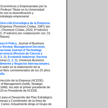
 Económicas y Empresariales por la
rofesor Titular en la Universidad
n son la diversificación y
estrategia empresarial.
Dirección Estratégica de la Empresa.
a Empresa
(Thomson-Civitas, 1997) (en
a
(Thomson-Civitas, 2020, 6ª edición)
, 3ª edición) (en colaboración con J.E.
 Navas).
earch Policy
, Journal of Business
ss Review
,
Management Decision
,
nacional Journal of Technology
terciencia (Revista de Ciencia y
(
1
,
2
),
Economía Industrial
,
Revista
mpresa
(
1
,
2
,
3
),
Universia Business
miento y Negocios Internacionales
,
o autor en la elaboración de la
el libro conmemorativo de los 25 años
paña
.
 Dirección de la Empresa (ACEDE),
of Management (AoM), Strategic
AM). Ha sido el primer presidente de
2020 es Presidente de ACEDE.
para el Desarrollo del Plan Estratégico
presas y Coordinador de la línea de
Carlos. Actualmente dirige el Grupo de