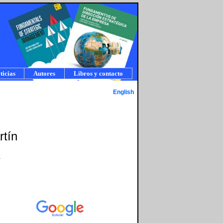
ticias
Autores
Libros y contacto
English
rtín
s