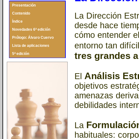
Presentación
Contenido
La Dirección Est
Índice
desde hace tiemp
Novedades 6ª edición
cómo entender el 
Prólogo: Álvaro Cuervo
entorno tan difíc
Lista de aplicaciones
tres grandes 
5ª edición
Análisis Est
El
objetivos estraté
amenazas derivada
debilidades inte
Formulación
La
habituales: corpo