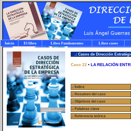
Inicio
El libro
Libro Fundamentos
Libro casos
.: Casos de Dirección Estratég
Caso 22
•
LA RELACIÓN ENTR
.: Índice
.: Resumen del caso
.: Objetivos del caso
.: Palabras clave
.: Referencia teórica