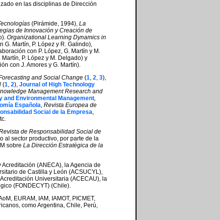
zado en las disciplinas de Dirección
Tecnologías
(Pirámide, 1994),
La
tegias de Innovación y Creación de
o).
Organizational Learning Dynamics in
 G. Martín, P. López y R. Galindo),
aboración con P. López, G. Martín y M.
 Martín, P. López y M. Delgado) y
ón con J. Amores y G. Martín).
Forecasting and Social Change
(
1
,
2
,
3
),
l
(
1
,
2
),
Journal of High Technology
nowledge Management Research and
ity and Environmental Management
,
omía Española
,
Revista Europea de
onsabilidad Social de la Empresa
,
tc.
Revista de Responsabilidad Social de
 al sector productivo, por parte de la
UCM sobre
La Dirección Estratégica de la
y Acreditación (ANECA), la Agencia de
rsitario de Castilla y León (ACSUCYL),
Acreditación Universitaria (ACECAU), la
lógico (FONDECYT) (Chile).
 (AoM, EURAM, IAM, IAMOT, PICMET,
icanos, como Argentina, Chile, Perú,