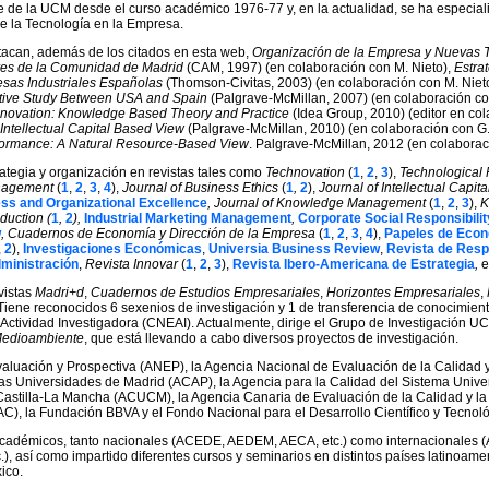
 de la UCM desde el curso académico 1976-77 y, en la actualidad, se ha especiali
de la Tecnología en la Empresa.
estacan, además de los citados en esta web,
Organización de la Empresa y Nuevas 
res de la Comunidad de Madrid
(CAM, 1997) (en colaboración con M. Nieto),
Estra
sas Industriales Españolas
(Thomson-Civitas, 2003) (en colaboración con M. Niet
tive Study Between USA and Spain
(Palgrave-McMillan, 2007) (en colaboración con
 Innovation: Knowledge Based Theory and Practice
(Idea Group, 2010) (editor en col
Intellectual Capital Based View
(Palgrave-McMillan, 2010) (en colaboración con G.
formance: A Natural Resource-Based View
. Palgrave-McMillan, 2012 (en colaboraci
ategia y organización en revistas tales como
Technovation
(
1
,
2
,
3
),
Technological 
anagement
(
1
,
2
,
3
,
4
),
Journal of Business Ethics
(
1
,
2
),
Journal of Intellectual Capita
ss and Organizational Excellence
, Journal of Knowledge Management
(
1
,
2
,
3
),
K
duction (
1
,
2
),
Industrial Marketing Management
,
Corporate Social Responsibil
w
, Cuadernos de Economía y Dirección de la Empresa
(
1
,
2
,
3
,
4
),
Papeles de Econ
,
2
),
Investigaciones Económicas
,
Universia Business Review
,
Revista de Resp
ministración
,
Revista Innovar
(
1
,
2
,
3
),
Revista Ibero-Americana de Estrategia
,
e
vistas
Madri+d
,
Cuadernos de Estudios Empresariales
,
Horizontes Empresariales
,
 Tiene reconocidos 6 sexenios de investigación y 1 de transferencia de conocimiento
Actividad Investigadora (CNEAI). Actualmente, dirige el Grupo de Investigación 
Medioambiente
, que está llevando a cabo diversos proyectos de investigación.
aluación y Prospectiva (ANEP), la Agencia Nacional de Evaluación de la Calidad 
las Universidades de Madrid (ACAP), la Agencia para la Calidad del Sistema Unive
 Castilla-La Mancha (ACUCM), la Agencia Canaria de Evaluación de la Calidad y la 
), la Fundación BBVA y el Fondo Nacional para el Desarrollo Científico y Tecno
 académicos, tanto nacionales (ACEDE, AEDEM, AECA, etc.) como internacionales
 así como impartido diferentes cursos y seminarios en distintos países latinoamer
ico.