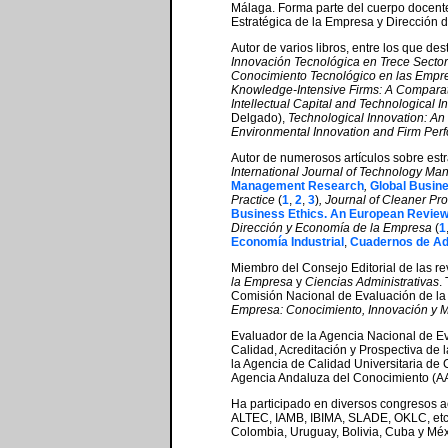
Málaga. Forma parte del cuerpo docente
Estratégica de la Empresa y Dirección 
Autor de varios libros, entre los que d
Innovación Tecnológica
en Trece Secto
Conocimiento Tecnológico en las Empre
Knowledge-Intensive Firms: A Compara
Intellectual Capital and Technological
Delgado),
Technological Innovation: An 
Environmental Innovation and Firm Per
Autor de numerosos artículos sobre estr
International Journal of Technology M
Management Research
,
Global Busine
Practice
(
1
,
2
,
3
)
, Journal of Cleaner Pro
Business Ethics. An European Revie
Dirección y Economía de la Empresa
(
1
Economía Industrial
,
Cuadernos de Ad
Miembro del Consejo Editorial de las re
la Empresa
y
Ciencias Administrativas
.
Comisión Nacional de Evaluación de la 
Empresa: Conocimiento, Innovación y 
Evaluador de la Agencia Nacional de Ev
Calidad, Acreditación y Prospectiva de 
la Agencia de Calidad Universitaria de
Agencia Andaluza del Conocimiento (AAC
Ha participado en diversos congresos
ALTEC, IAMB, IBIMA, SLADE, OKLC, etc.),
Colombia, Uruguay, Bolivia, Cuba y Méx